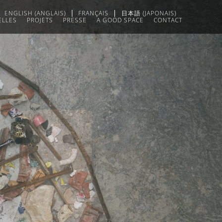
ENGLISH
(
ANGLAIS
)
FRANÇAIS
日本語
(
JAPONAIS
)
ELLES
PROJETS
PRESSE
A GOOD SPACE
CONTACT