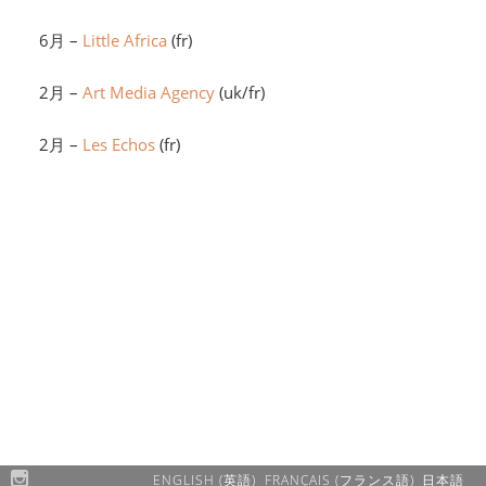
6月 –
Little Africa
(fr)
2月 –
Art Media Agency
(uk/fr)
2月 –
Les Echos
(fr)
ENGLISH
(
英語
)
FRANÇAIS
(
フランス語
)
日本語