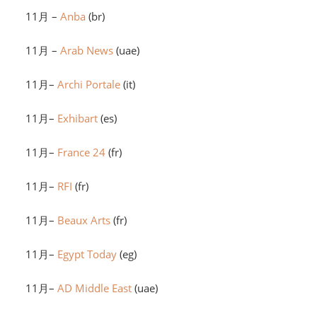
11月 –
Anba
(br)
11月 –
Arab News
(uae)
11月–
Archi Portale
(it)
11月–
Exhibart
(es)
11月–
France 24
(fr)
11月–
RFI
(fr)
11月–
Beaux Arts
(fr)
11月–
Egypt Today
(eg)
11月–
AD Middle East
(uae)