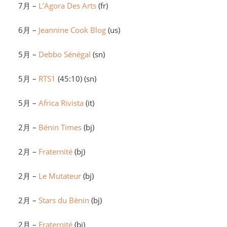
7月 –
L’Agora Des Arts
(fr)
6月 –
Jeannine Cook Blog
(us)
5月 –
Debbo Sénégal
(sn)
5月 –
RTS1
(45:10) (sn)
5月 –
Africa Rivista
(it)
2月 –
Bénin Times
(bj)
2月 –
Fraternité
(bj)
2月 –
Le Mutateur
(bj)
2月 –
Stars du Bénin
(bj)
2月 –
Fraternité
(bj)