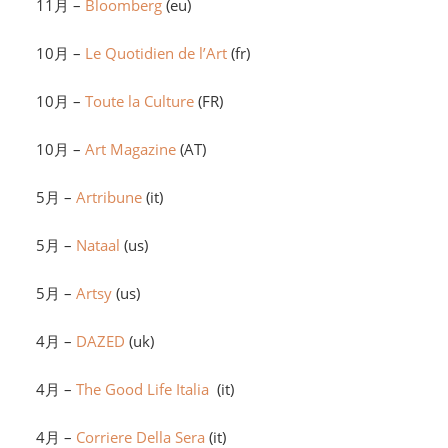
11月 –
Bloomberg
(eu)
10月 –
Le Quotidien de l’Art
(fr)
10月 –
Toute la Culture
(FR)
10月 –
Art Magazine
(AT)
5月 –
Artribune
(it)
5月 –
Nataal
(us)
5月 –
Artsy
(us)
4月 –
DAZED
(uk)
4月 –
The Good Life Italia
(it)
4月 –
Corriere Della Sera
(it)