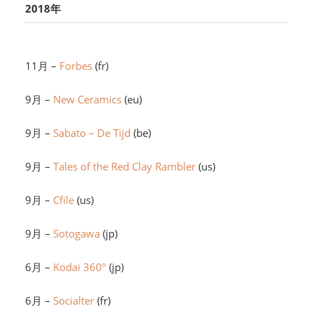
2018年
11月 –
Forbes
(fr)
9月 –
New Ceramics
(eu)
9月 –
Sabato – De Tijd
(be)
9月 –
Tales of the Red Clay Rambler
(us)
9月 –
Cfile
(us)
9月 –
Sotogawa
(jp)
6月 –
Kodai 360º
(jp)
6月 –
Socialter
(fr)