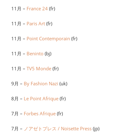
11月 –
France 24
(fr)
11月 –
Paris Art
(fr)
11月 –
Point Contemporain
(fr)
11月 –
Beninto
(bj)
11月 –
TV5 Monde
(fr)
9月 –
By Fashion Nazi
(uk)
8月 –
Le Point Afrique
(fr)
7月 –
Forbes Afrique
(fr)
7月 –
ノアゼトプレス / Noisette Press
(jp)