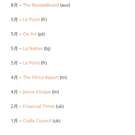
8月 –
The ReviewBoard
(aus)
5月 –
Le Point
(fr)
5月 –
On Art
(pt)
5月 –
La Nation
(bj)
5月 –
Le Point
(fr)
4月 –
The Africa Report
(tn)
4月 –
Jeune Afrique
(tn)
2月 –
Financial Times
(uk)
1月 –
Crafts Council
(uk)