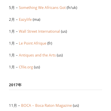
5月 –
Something We Africans Got
(fr/uk)
2月 –
Eazylife
(ma)
1月 –
Wall Street International
(us)
1月 –
Le Point Afrique
(fr)
1月 –
Antiques and the Arts
(us)
1月 –
Cfile.org
(us)
2017年
11月 –
BOCA – Boca Raton Magazine
(us)