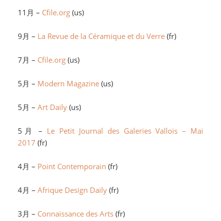
11月 –
Cfile.org
(us)
9月 –
La Revue de la Céramique et du Verre
(fr)
7月 –
Cfile.org
(us)
5月 –
Modern Magazine
(us)
5月 –
Art Daily
(us)
5月 –
Le Petit Journal des Galeries Vallois – Mai
2017
(fr)
4月 –
Point Contemporain
(fr)
4月 –
Afrique Design Daily
(fr)
3月 –
Connaissance des Arts
(fr)