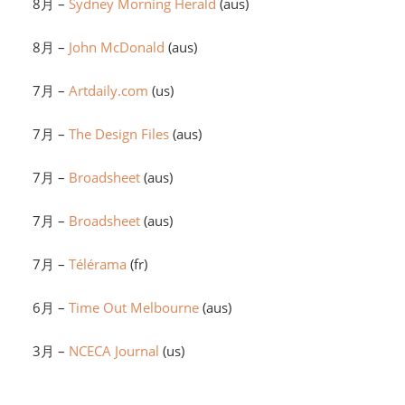
8月 –
Sydney Morning Herald
(aus)
8月 –
John McDonald
(aus)
7月 –
Artdaily.com
(us)
7月 –
The Design Files
(aus)
7月 –
Broadsheet
(aus)
7月 –
Broadsheet
(aus)
7月 –
Télérama
(fr)
6月 –
Time Out Melbourne
(aus)
3月 –
NCECA Journal
(us)